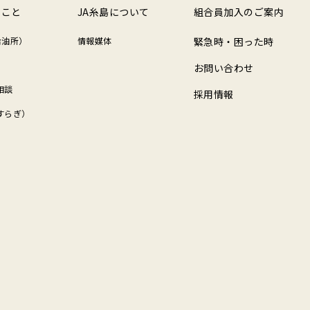
のこと
JA糸島について
組合員加入のご案内
（給油所）
情報媒体
緊急時・困った時
お問い合わせ
相談
採用情報
すらぎ）