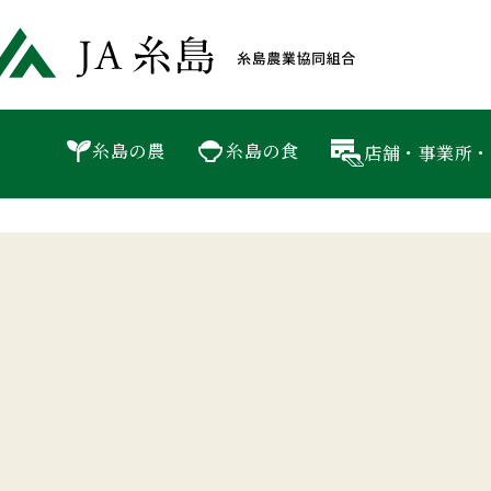
JA糸島 
P
新着情報
糸島の農
糸島の食
店舗・事業所・