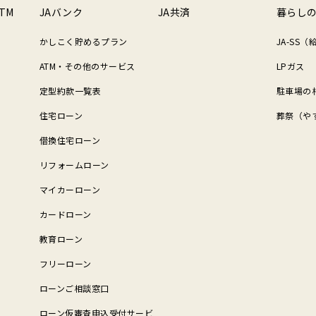
TM
JAバンク
JA共済
暮らし
かしこく貯めるプラン
JA-SS
ATM・その他のサービス
LPガス
定型約款一覧表
駐車場の
住宅ローン
葬祭（や
借換住宅ローン
リフォームローン
マイカーローン
カードローン
教育ローン
フリーローン
ローンご相談窓口
ローン仮審査申込受付サービ