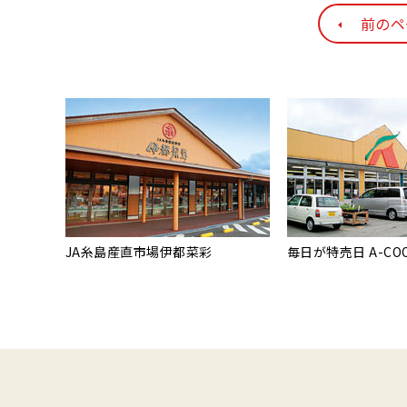
前のペ
JA糸島産直市場伊都菜彩
毎日が特売日 A-CO