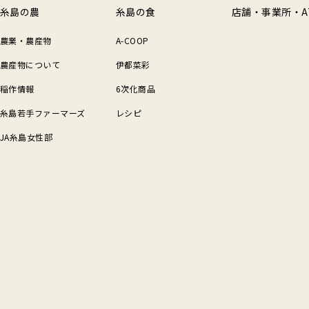
糸島の農
糸島の食
店舗・事業所・A
農業・農産物
A-COOP
農産物について
伊都菜彩
稲作情報
6次化商品
糸島若手ファーマーズ
レシピ
JA糸島女性部