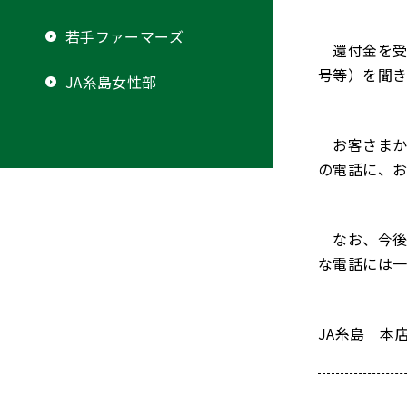
若手ファーマーズ
還付⾦を受
号等）を聞
JA糸島女性部
お客さまか
の電話に、お
なお、今後
な電話には
JA糸島 本