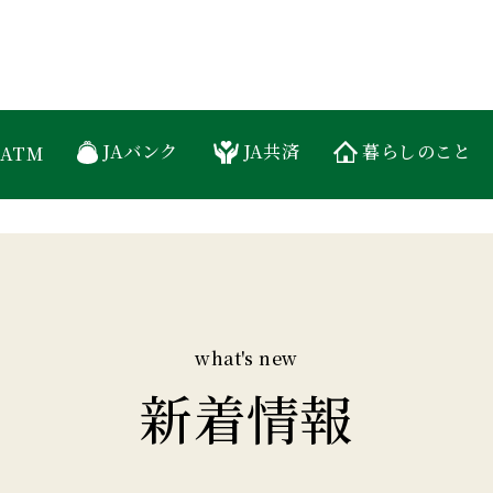
糸島農業協同組合
JAバンク
JA共済
暮らしのこと
ATM
what's new
新着情報