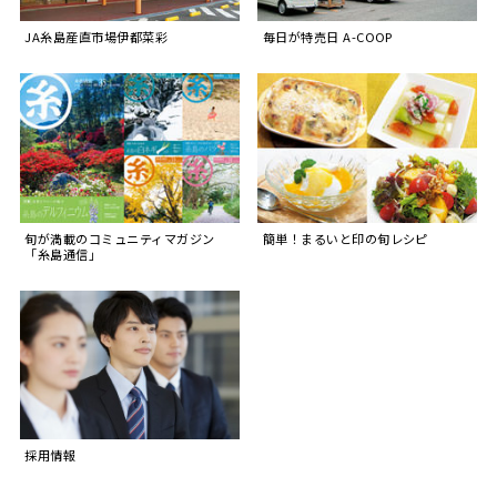
JA糸島産直市場伊都菜彩
毎日が特売日 A-COOP
旬が満載のコミュニティマガジン
簡単！まるいと印の旬レシピ
「糸島通信」
採用情報