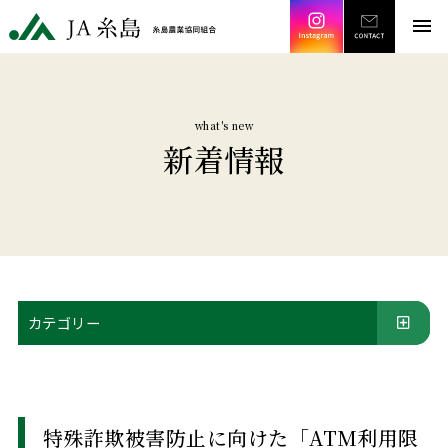
Instagram
CONT
JA糸島 糸島農業協同組合
menu
what's new
新着情報
カテゴリー
特殊詐欺被害防止に向けた「ATM利用限