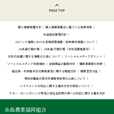
PAGE TOP
個人情報保護方針
個人情報保護法に基づく公表事項等
利益相反管理方針
JAバンク福岡における苦情処理措置・紛争解決措置について
JA糸島行動計画
JA糸島 行動計画（女性活躍推進法）
女性の活躍に関する情報の公表について
ソーシャルメディアポリシー
ソーシャルメディア利用規約
金融商品の勧誘方針
購買事業取引約款
組合員・利用者本位の業務運営に関する取組方針
健康宣言の証
男性労働者の育児休業取得率等の公表について
ハラスメントの防止に関する基本方針の制定について
マネー・ローンダリング等及び反社会的勢力等への対応に関する基本方針
糸島農業協同組合