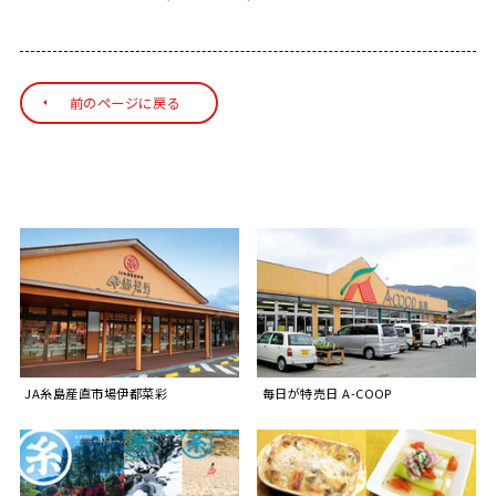
前のページに戻る
JA糸島産直市場伊都菜彩
毎日が特売日 A-COOP