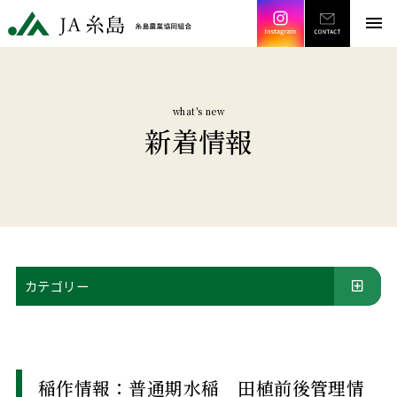
Instagram
CONT
JA糸島 糸島農業協同組合
menu
what's new
新着情報
カテゴリー
稲作情報：普通期水稲 田植前後管理情