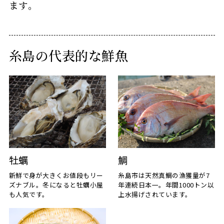
ます。
糸島の代表的な鮮魚
牡蠣
鯛
新鮮で身が大きくお値段もリー
糸島市は天然真鯛の漁獲量が7
ズナブル。冬になると牡蠣小屋
年連続日本一。年間1000トン以
も人気です。
上水揚げされています。