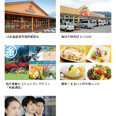
JA糸島産直市場伊都菜彩
毎日が特売日 A-COOP
旬が満載のコミュニティマガジン
簡単！まるいと印の旬レシピ
「糸島通信」