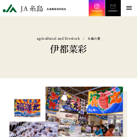
Instagram
CONT
JA糸島 糸島農業協同組合
menu
agricultural and livestock / 糸島の食
伊都菜彩