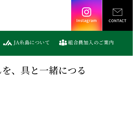
Instagram
JA糸島について
組合員加入のご案内
んを、具と一緒につる