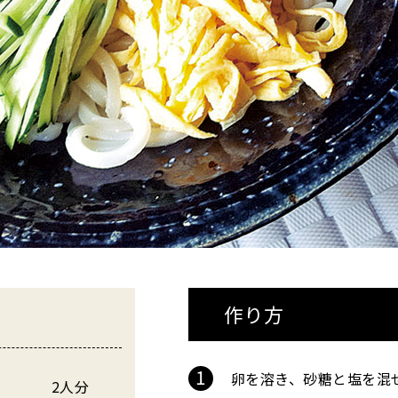
作り方
卵を溶き、砂糖と塩を混
2人分