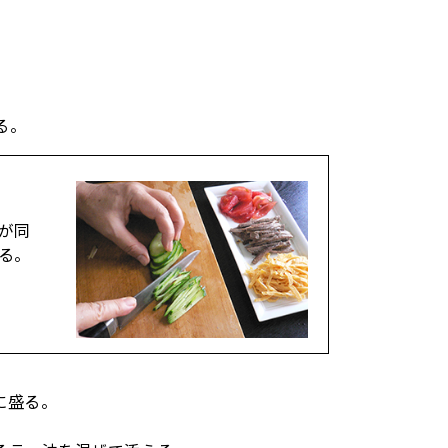
る。
が同
る。
に盛る。