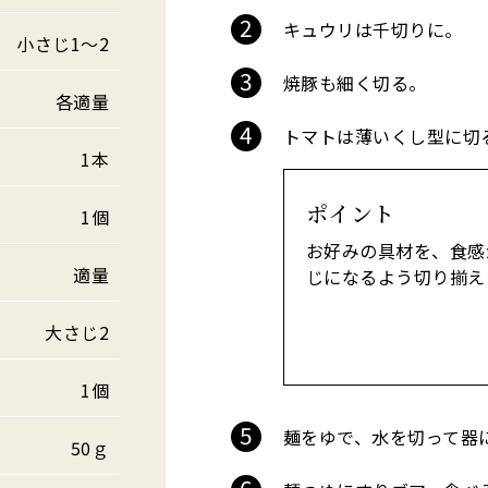
キュウリは千切りに。
小さじ1～2
焼豚も細く切る。
各適量
トマトは薄いくし型に切
1本
ポイント
1個
お好みの具材を、食感
適量
じになるよう切り揃え
大さじ2
1個
麺をゆで、水を切って器
50ｇ