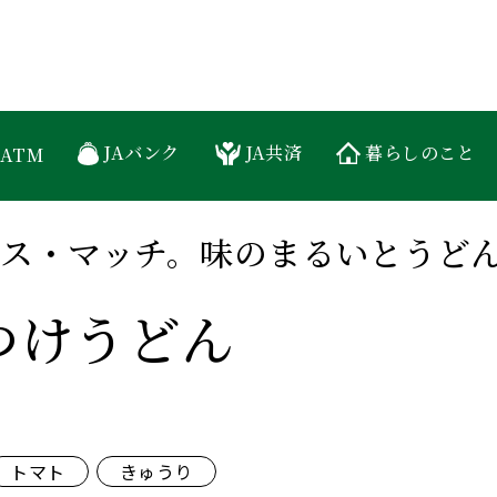
糸島農業協同組合
彩り冷やしつけうどん
JAバンク
JA共済
暮らしのこと
ATM
ス・マッチ。味のまるいとうど
つけうどん
トマト
きゅうり