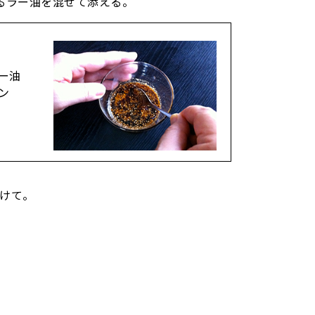
るラー油を混ぜて添える。
ー油
ン
つけて。