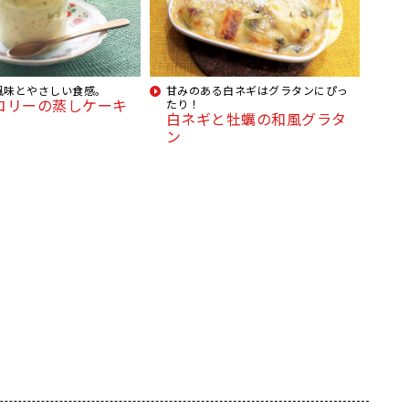
風味とやさしい食感。
甘みのある白ネギはグラタンにぴっ
コリーの蒸しケーキ
たり！
白ネギと牡蠣の和風グラタ
ン