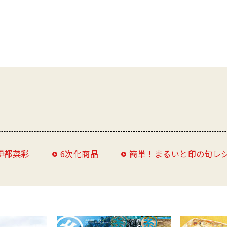
伊都菜彩
6次化商品
簡単！まるいと印の旬レ