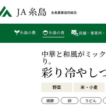
JA糸島 
P
糸島の食
糸島の農
簡単！まるいと印の旬レシピ
糸島の食
店舗・事業所・
中華と和風がミック
り。
彩り冷やし
野菜
米・小麦
焼豚
卵
うどん