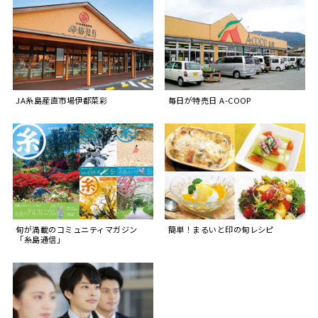
JA糸島産直市場伊都菜彩
毎日が特売日 A-COOP
旬が満載のコミュニティマガジン
簡単！まるいと印の旬レシピ
「糸島通信」