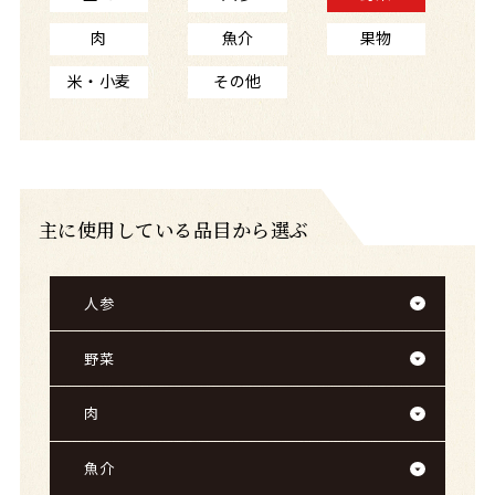
肉
魚介
果物
米・小麦
その他
主に使用している品目から選ぶ
人参
野菜
肉
魚介