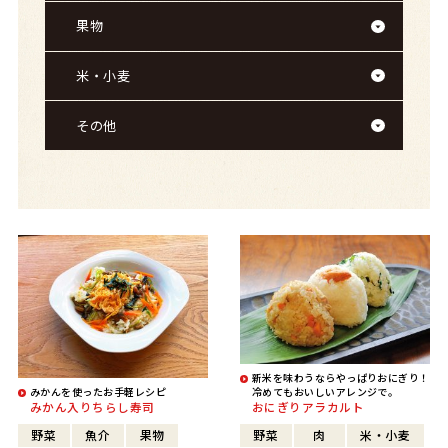
果物
米・小麦
その他
新米を味わうならやっぱりおにぎり！
みかんを使ったお手軽レシピ
冷めてもおいしいアレンジで。
みかん入りちらし寿司
おにぎりアラカルト
野菜
魚介
果物
野菜
肉
米・小麦