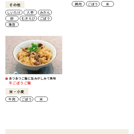
鶏肉
ごぼう
米
その他
しいたけ
人参
みかん
卵
むきえび
ごぼう
海苔
あつあつご飯に旨みがしみて美味
牛ごぼうご飯
米・小麦
牛肉
ごぼう
米