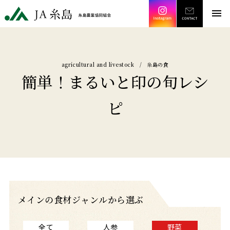
Instagram
CONT
JA糸島 糸島農業協同組合
menu
agricultural and livestock / 糸島の食
簡単！まるいと印の旬レシ
ピ
メインの食材ジャンルから選ぶ
全て
人参
野菜