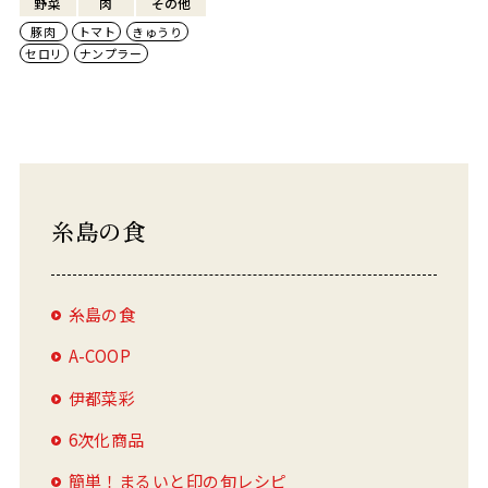
野菜
肉
その他
豚肉
トマト
きゅうり
セロリ
ナンプラー
糸島の食
糸島の食
A-COOP
伊都菜彩
6次化商品
簡単！まるいと印の旬レシピ