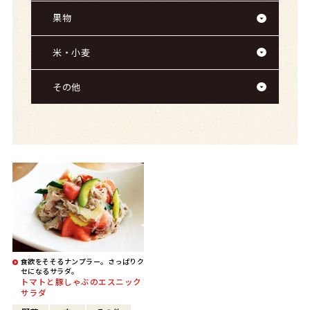
果物
米・小麦
その他
食欲をそそるナンプラー。さっぱりク
セになるサラダ。
トマトと豚しゃぶのエスニック
サラダ