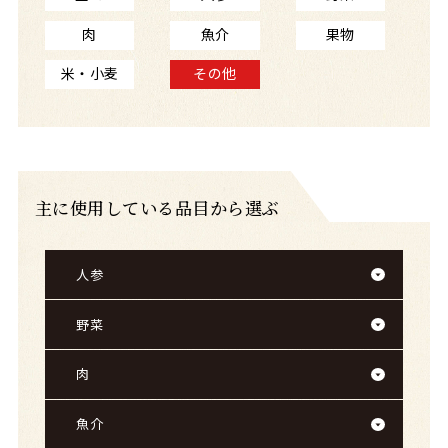
肉
魚介
果物
米・小麦
その他
主に使用している品目から選ぶ
人参
野菜
肉
魚介