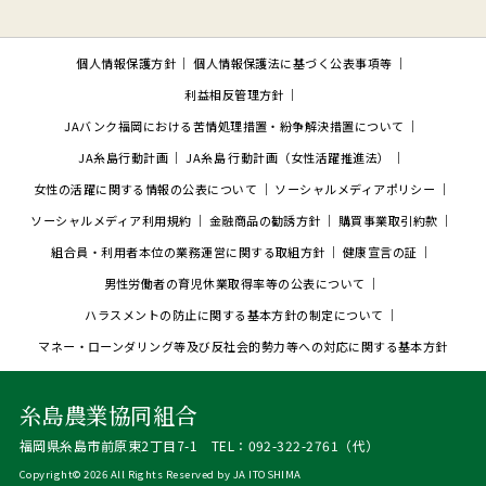
個人情報保護方針
個人情報保護法に基づく公表事項等
利益相反管理方針
JAバンク福岡における苦情処理措置・紛争解決措置について
JA糸島行動計画
JA糸島 行動計画（女性活躍推進法）
女性の活躍に関する情報の公表について
ソーシャルメディアポリシー
ソーシャルメディア利用規約
金融商品の勧誘方針
購買事業取引約款
組合員・利用者本位の業務運営に関する取組方針
健康宣言の証
男性労働者の育児休業取得率等の公表について
ハラスメントの防止に関する基本方針の制定について
マネー・ローンダリング等及び反社会的勢力等への対応に関する基本方針
糸島農業協同組合
福岡県糸島市前原東2丁目7-1 TEL：092-322-2761（代）
Copyright©
2026 All Rights Reserved by JA ITOSHIMA