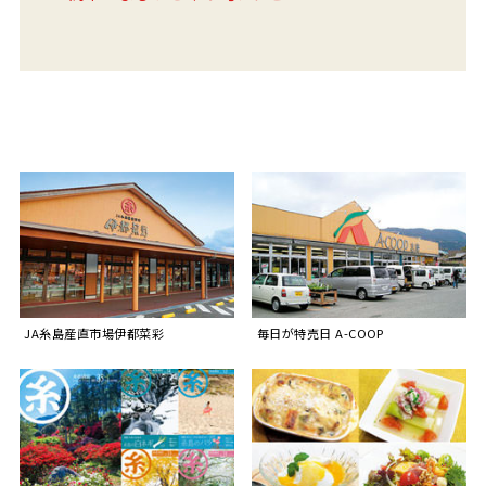
JA糸島産直市場伊都菜彩
毎日が特売日 A-COOP