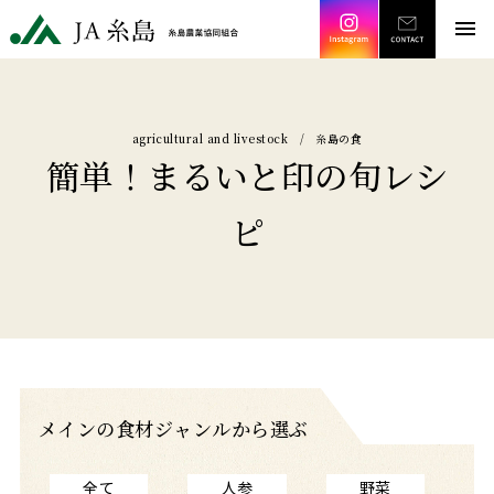
Instagram
CONT
JA糸島 糸島農業協同組合
menu
agricultural and livestock / 糸島の食
簡単！まるいと印の旬レシ
ピ
メインの食材ジャンルから選ぶ
全て
人参
野菜