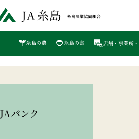
JA糸島 
P
JAバンク
糸島の農
JA住宅ローン
糸島の食
店舗・事業所・
JAバンク