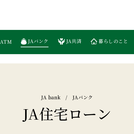
糸島農業協同組合
JAバンク
JA共済
暮らしのこと
ATM
JA bank / JAバンク
JA住宅ローン