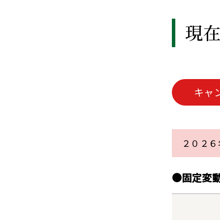
現
キャ
２０２６
●固定変