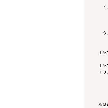
イ．
の
ウ．
上記
上記
＋０
※基