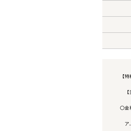
【特
【変
〇金
ア．