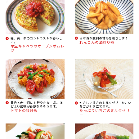
緑、黄、赤のコントラストが春らし
日本酒が食材の甘みを引き出す！
い。
れんこんの酒炒り煮
早生キャベツのオープンオムレ
ツ
黄色と赤…目にも鮮やかな一品。ほ
やさしい甘さのミルクゼリーを、い
どよい酸味が食欲をそそります。
ちごが引き立てます。
トマトの卵炒め
たっぷりいちごのミルクゼリ
ー