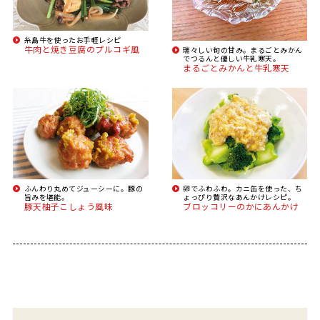
糸島牛を使ったお手軽レシピ
牛肉と焼き豆腐のプルコギ風
瑞々しい旬の甘み。まるごとみかん
でつるんと優しい牛乳寒天。
まるごとみかんと牛乳寒天
ふんわり丸めてジューシーに。豚の
卵でふわふわ。カニ缶を使った、ち
旨みを堪能。
ょっぴり贅沢なあんかけレシピ。
豚天柚子こしょう風味
ブロッコリーのかにあんかけ