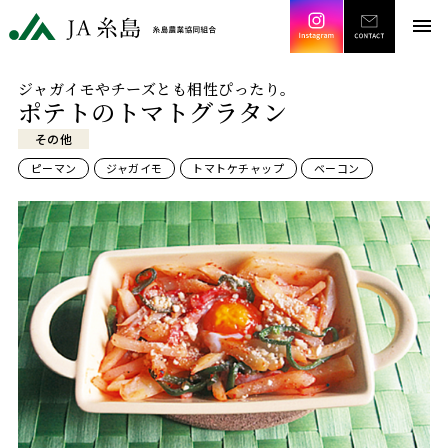
Instagram
CONT
JA糸島 糸島農業協同組合
menu
ジャガイモやチーズとも相性ぴったり。
ポテトのトマトグラタン
その他
ピーマン
ジャガイモ
トマトケチャップ
ベーコン