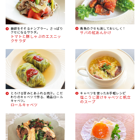
食欲をそそるナンプラー。さっぱり
青魚のクセも消しておいしく！
クセになるサラダ。
サバの紅あんかけ
トマトと豚しゃぶのエスニッ
クサラダ
とろける甘みとあふれる肉汁。こだ
キャベツを使ったお手軽レシピ
わりのキャベツで作る、絶品ロール
塩こうじ漬けキャベツと帆立
キャベツ。
のスープ
ロールキャベツ