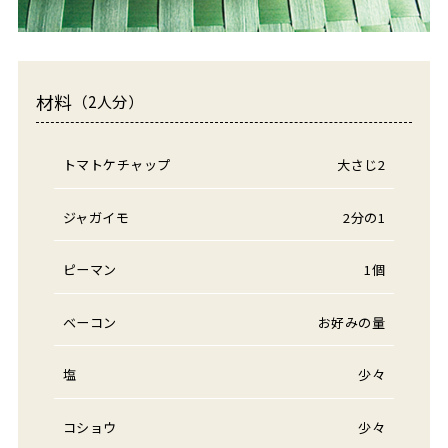
材料
（2人分）
トマトケチャップ
大さじ2
ジャガイモ
2分の1
ピーマン
1個
ベーコン
お好みの量
塩
少々
コショウ
少々