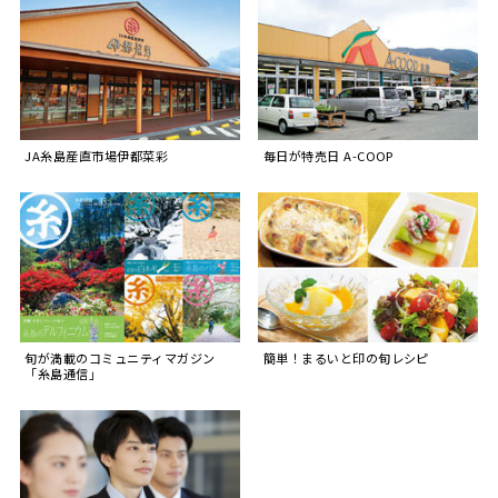
JA糸島産直市場伊都菜彩
毎日が特売日 A-COOP
旬が満載のコミュニティマガジン
簡単！まるいと印の旬レシピ
「糸島通信」